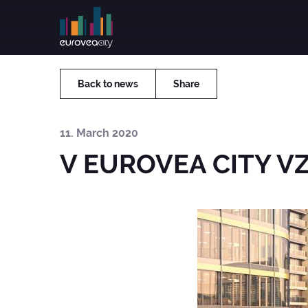
Main
navigat
Skip
to
main
Back to news
Share
content
11. March 2020
V EUROVEA CITY 