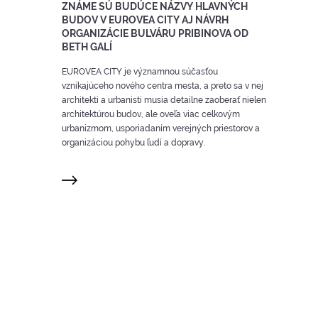
ZNÁME SÚ BUDÚCE NÁZVY HLAVNÝCH
BUDOV V EUROVEA CITY AJ NÁVRH
ORGANIZÁCIE BULVÁRU PRIBINOVA OD
BETH GALÍ
EUROVEA CITY je významnou súčasťou
vznikajúceho nového centra mesta, a preto sa v nej
architekti a urbanisti musia detailne zaoberať nielen
architektúrou budov, ale oveľa viac celkovým
urbanizmom, usporiadaním verejných priestorov a
organizáciou pohybu ľudí a dopravy.