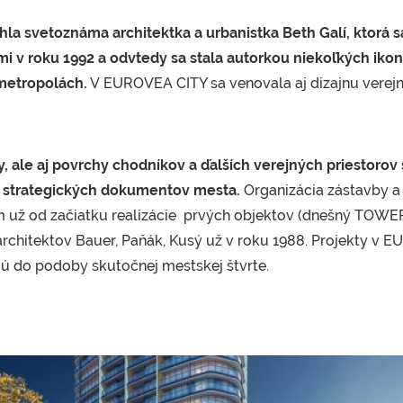
la svetoznáma architektka a urbanistka Beth Galí, ktorá 
i v roku 1992 a odvtedy sa stala autorkou niekoľkých ikon
metropolách.
V EUROVEA CITY sa venovala aj dizajnu verej
ky, ale aj povrchy chodníkov a ďalších verejných priestorov
 strategických dokumentov mesta.
Organizácia zástavby a
 už od začiatku realizácie prvých objektov (dnešný TOWER
architektov Bauer, Paňák, Kusý už v roku 1988. Projekty v 
jú do podoby skutočnej mestskej štvrte.