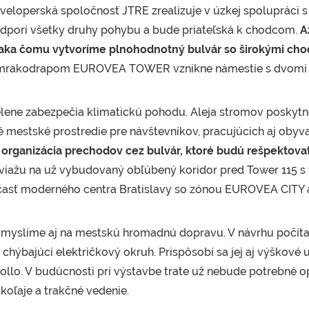
veloperská spoločnosť JTRE zrealizuje v úzkej spolupráci 
dporí všetky druhy pohybu a bude priateľská k chodcom.
A
ďaka čomu vytvoríme plnohodnotný bulvár so širokými ch
mrakodrapom EUROVEA TOWER vznikne námestie s dvomi 
ene zabezpečia klimatickú pohodu. Aleja stromov poskytne 
 mestské prostredie pre návštevníkov, pracujúcich aj obyva
 organizácia prechodov cez bulvár, ktoré budú rešpektova
iažu na už vybudovaný obľúbený koridor pred Tower 115 
 časť moderného centra Bratislavy so zónou EUROVEA CITY 
u myslíme aj na mestskú hromadnú dopravu. V návrhu počít
rí chýbajúci električkový okruh. Prispôsobí sa jej aj výško
llo. V budúcnosti pri výstavbe trate už nebude potrebné op
 koľaje a trakčné vedenie.