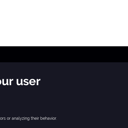
er
NEWSLETTER
FORMATION ON THE PROCESSING OF PERS. DATA
our user
DOCUMENTS
u
Copyright (c) 2019 JTRE - All rights reserved
ors or analyzing their behavior.