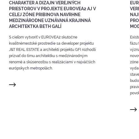
CHARAKTER A DIZAJN VEREJNÝCH
EUR
PRIESTOROV V PROJEKTE EUROVEA2 AJ V
VER
CELEJ ZÓNE PRIBINOVA NAVRHNE
NAJ
MEDZINÁRODNE UZNÁVANÁ KRAJINNÁ
PRO
ARCHITEKTKA BETH GALÍ
MOD
S cieľom vytvoriť v EUROVEA2 skutočne
Exist
kvalitnémestské prostredie sa developer projektu
fázu 
J&T REAL ESTATE a architekti projektu GFI rozhodli
význa
prizvať do tímu architektku s medzinárodným
novo
renomé a skúsenosťou s realizáciami v najväčších
zóne 
európskych metropolách.
vyda
stave
budo
prav
povol