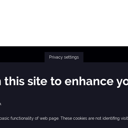
Privacy settings
Foot
-
IN
this site to enhance y
Men
.
200
basic functionality of web page. These cookies are not identifing visit
ty.sk