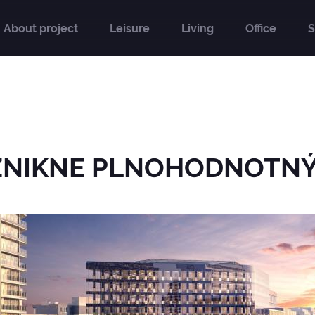
About project
Leisure
Living
Office
S
ion
VZNIKNE PLNOHODNOTNÝ