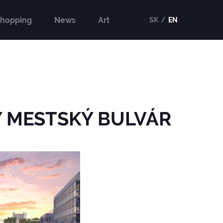
hopping
News
Art
SK
EN
 MESTSKÝ BULVÁR