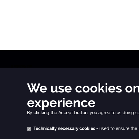
JTRE a. s.,
We use cookies on 
RIVER PARK
Dvořákovo nábrežie 10
experience
811 02 Bratislava, Slovak Republic
www.jtre.sk
By clicking the Accept button, you agree to us doing so
Living
Office
Phone:
+421 2 5941 8855
Phone:
+421 2 594 18 
Technically necessary cookies
- used to ensure the 
Mail:
byty@euroveacity.sk
Mail:
kancelarie@euroveaci