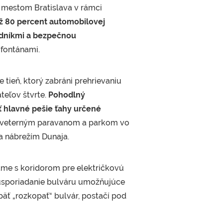
s mestom Bratislava v rámci
ž 80 percent automobilovej
odníkmi a bezpečnou
fontánami.
tieň, ktorý zabráni prehrievaniu
teľov štvrte.
Pohodlný
ť hlavné pešie ťahy určené
s veterným paravanom a parkom vo
a nábrežím Dunaja.
ame s koridorom pre električkovú
vé usporiadanie bulváru umožňujúce
äť „rozkopať“ bulvár, postačí pod